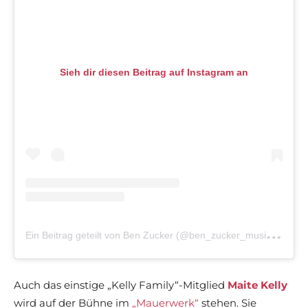
Sieh dir diesen Beitrag auf Instagram an
E
in Beitrag geteilt von Ben Zucker (@ben_zucker_musik)
am
Auch das einstige „Kelly Family“-Mitglied
Maite Kelly
wird auf der Bühne im
„Mauerwerk“
stehen. Sie