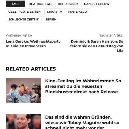
TAGS
BEATRICE EGLI
BEN ZUCKER
DANIEL FEHLOW
GZSZ - "GUTE ZEITEN
KINO & TV
MAITE KELLY
SCHLECHTE ZEITEN"
SERIEN
Vorheriger Artikel
Nächster Artikel
Lena Gercke: Weihnachtsparty
Dominic & Sarah Harrison: So
mit vielen Influencern
feiern sie den Geburtstag von
Mia
RELATED ARTICLES
Kino-Feeling im Wohnzimmer: So
streamst du die neuesten
Blockbuster direkt nach Release
Das sind die wahren Gründen,
wieso wir Tobey Maguire wohl so
schnell nicht mehr vor der