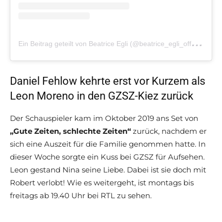
E
in Beitrag geteilt von Beatrice Egli (@beatrice_egli_offiziell)
a
Daniel Fehlow kehrte erst vor Kurzem als
Leon Moreno in den GZSZ-Kiez zurück
Der Schauspieler kam im Oktober 2019 ans Set von
„Gute Zeiten, schlechte Zeiten“
zurück, nachdem er
sich eine Auszeit für die Familie genommen hatte. In
dieser Woche sorgte ein Kuss bei GZSZ für Aufsehen.
Leon gestand Nina seine Liebe. Dabei ist sie doch mit
Robert verlobt! Wie es weitergeht, ist montags bis
freitags ab 19.40 Uhr bei RTL zu sehen.