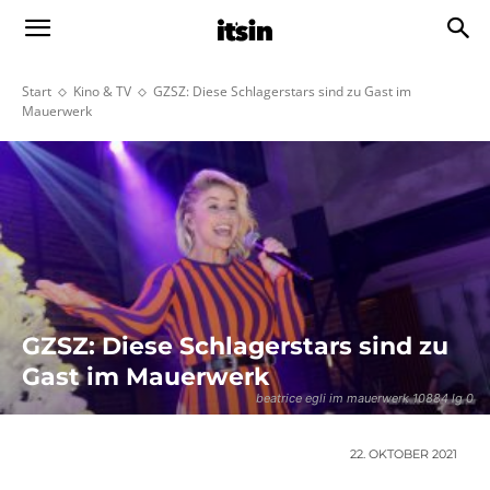
Start
Kino & TV
GZSZ: Diese Schlagerstars sind zu Gast im
Mauerwerk
GZSZ: Diese Schlagerstars sind zu
Gast im Mauerwerk
beatrice egli im mauerwerk 10884 lg 0
22. OKTOBER 2021