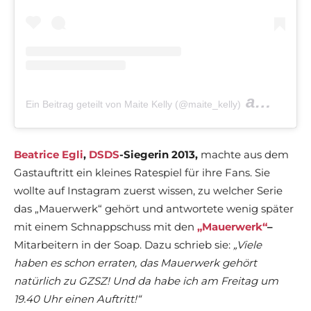
am
Ein Beitrag geteilt von Maite Kelly (@maite_kelly)
Nov 27,
Beatrice Egli
,
DSDS
-Siegerin 2013,
machte aus dem
Gastauftritt ein kleines Ratespiel für ihre Fans. Sie
wollte auf Instagram zuerst wissen, zu welcher Serie
das „Mauerwerk“ gehört und antwortete wenig später
mit einem Schnappschuss mit den
„Mauerwerk“
–
Mitarbeitern in der Soap. Dazu schrieb sie:
„Viele
haben es schon erraten, das Mauerwerk gehört
natürlich zu GZSZ! Und da habe ich am Freitag um
19.40 Uhr einen Auftritt!“