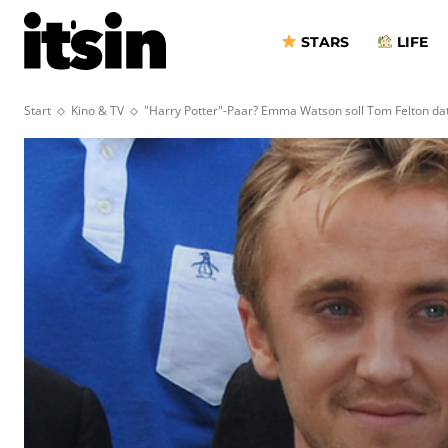
STARS
LIFE
Start
Kino & TV
"Harry Potter"-Paar? Emma Watson soll Tom Felton da