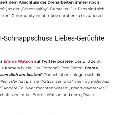
h seit dem Abschluss der Dreharbeiten immer noch
oft“
, so der „Draco Malfoy“-Darsteller. Die Fans sind sich
Potter“-Community nicht müde darüber zu diskutieren,
n-Schnappschuss Liebes-Gerüchte
as
Emma Watson
auf Twitter postete
. Das Bild zeigt
die Kamera blickt. Der Fotograf? Tom Felton!
Emma
ssen dich am besten
!
“
Danach überschlugen sich die
efallen oder hat Emma Watson zehnmal mehr irgendetwas
?”
Andere Follower möchten wissen:
„Wann heiratet ihr?“
schaft scheint bei Emma Watson und dem „Draco