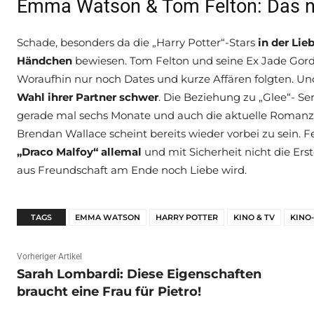
Emma Watson & Tom Felton: Das ne
Schade, besonders da die „Harry Potter“-Stars
in der Lie
Händchen
bewiesen. Tom Felton und seine Ex Jade Gord
Woraufhin nur noch Dates und kurze Affären folgten. U
Wahl ihrer Partner schwer
. Die Beziehung zu „Glee“- Se
gerade mal sechs Monate und auch die aktuelle Roman
Brendan Wallace scheint bereits wieder vorbei zu sein. Fe
„Draco Malfoy“ allemal
und mit Sicherheit nicht die Er
aus Freundschaft am Ende noch Liebe wird.
TAGS
EMMA WATSON
HARRY POTTER
KINO & TV
KINO
Vorheriger Artikel
Sarah Lombardi: Diese Eigenschaften
braucht eine Frau für Pietro!