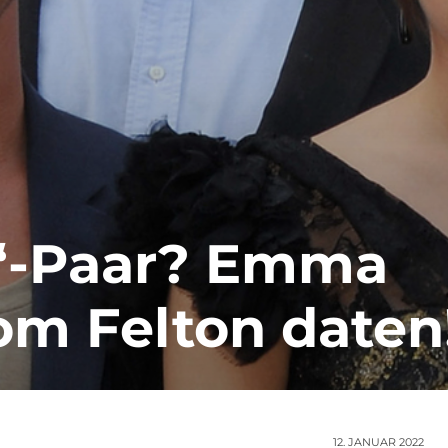
r“-Paar? Emma
om Felton daten
12. JANUAR 2022