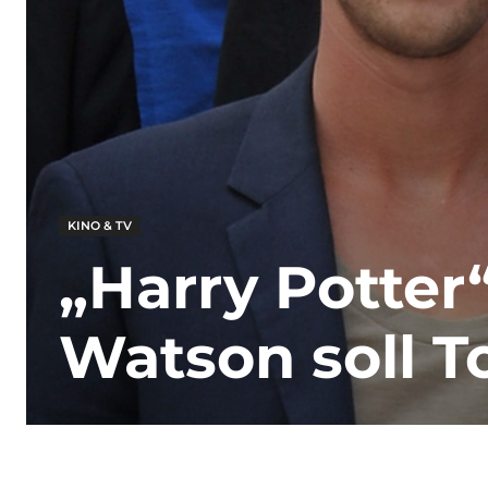
KINO & TV
„Harry Potte
Watson soll T