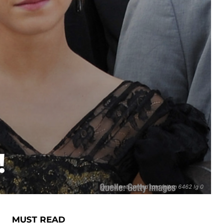
!
emma watson und tom felton 6462 lg 0
MUST READ