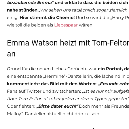
bezaubernde Emma“
und erklärte dass die beiden sic
nahe stünden
.
„Wir sehen uns tatsächlich sogar ziemlich 
einig:
Hier stimmt die Chemie!
Und so wird die „Harry 
wie toll die beiden als
Liebespaar
wären.
Emma Watson heizt mit Tom-Felto
an
Grund für die neuen Liebes-Gerüchte war
ein Porträt, d
eine entspannte „Hermine“-Darstellerin, die lächelnd in 
kommentierte das Bild mit den Worten: „
Freunde erfa
Fans auf Twitter und zwitscherten: „
Ist es nur mir aufg
über Tom Felton als über jeden anderen Typen gepostet
Oder flehten:
„
Bitte datet euch!“
Doch mehr als Freund
Malfoy“-Darsteller aktuell nicht drin zu sein.