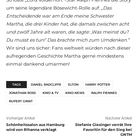
um seine legendäre Bösewicht-Rolle auf:
„Das
Entscheidende war am Ende meine Schwester
Martha, die drei Kinder hat, die damals zwischen acht
und zwölf Jahre alt waren, die sagte: ‚Was meinst du?
Du musst es tun!’ Das brachte mich zum Umdenken.“
Wir sind uns sicher: Fans weltweit würden nach dieser
aufregenden Geschichte Martha gerne mindestens
einmal dankend umarmen!
TAGS
DANIEL RADCLIFFE
ELTON
HARRY POTTER
JONATHAN ROSS
KINO & TV
KINO-NEWS
RALPH FIENNES
RUPERT GRINT
Vorheriger Artikel
Nächster Artikel
Schönheitssalon aus Hamburg
Stefanie Giesinger verrät ihre
wird von Rihanna verklagt
Favoritin für den Sieg bei
GNTM