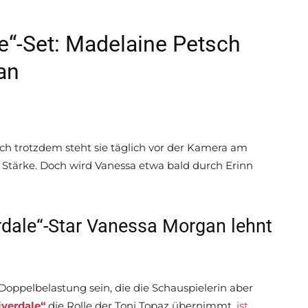
“-Set: Madelaine Petsch
an
h trotzdem steht sie täglich vor der Kamera am
er Stärke. Doch wird Vanessa etwa bald durch Erinn
dale“-Star Vanessa Morgan lehnt
Doppelbelastung sein, die die Schauspielerin aber
iverdale“
die Rolle der Toni Topaz übernimmt,
ist