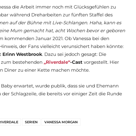
anessa die Arbeit immer noch mit Glücksgefühlen zu
enbar während Dreharbeiten zur fünften Staffel des
lmen auf der Bühne mit Live-Schlangen. Haha, kann es
seine Mum gemacht hat, acht Wochen bevor er geboren
m kommenden Januar 2021. Ob Vanessa bei den
nweis, der Fans vielleicht verunsichert haben könnte:
it
Erinn Westbrook
. Dazu sei jedoch gesagt: Die
hs zum bestehenden
„Riverdale“
-Cast
vorgestellt. Hier
den Diner zu einer Kette machen möchte.
Baby erwartet, wurde publik, dass sie und Ehemann
r Schlagzeile, die bereits vor einiger Zeit die Runde
RIVERDALE
SERIEN
VANESSA MORGAN