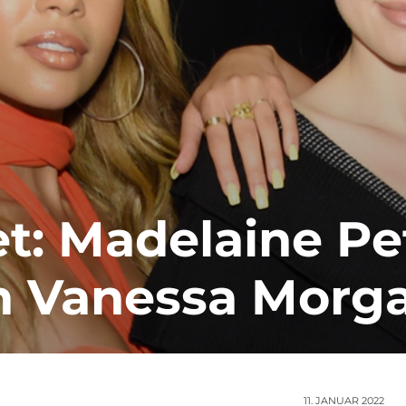
et: Madelaine P
on Vanessa Morg
11. JANUAR 2022