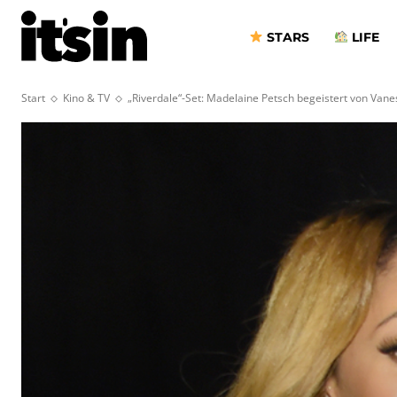
STARS
LIFE
Start
Kino & TV
„Riverdale“-Set: Madelaine Petsch begeistert von Van