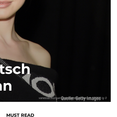
etsch
an
vanessa morgan und madelaine petsch 15253 lg 0
MUST READ