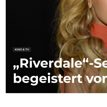
KINO & TV
„Riverdale“-S
begeistert v