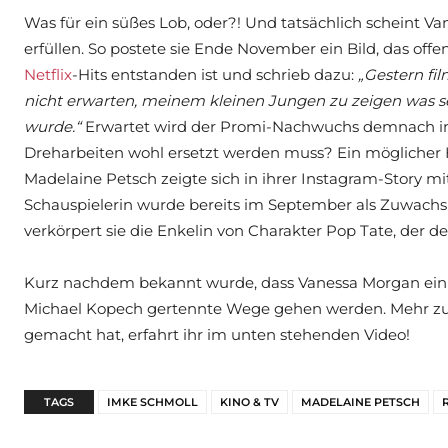
Was für ein süßes Lob, oder?! Und tatsächlich scheint V
erfüllen. So postete sie Ende November ein Bild, das off
Netflix
-Hits entstanden ist und schrieb dazu:
„Gestern fi
nicht erwarten, meinem kleinen Jungen zu zeigen was 
wurde.“
Erwartet wird der Promi-Nachwuchs demnach i
Dreharbeiten wohl ersetzt werden muss? Ein möglicher Hi
Madelaine Petsch zeigte sich in ihrer Instagram-Story m
Schauspielerin wurde bereits im September als Zuwac
verkörpert sie die Enkelin von Charakter Pop Tate, der 
Kurz nachdem bekannt wurde, dass Vanessa Morgan ein 
Michael Kopech gertennte Wege gehen werden. Mehr zu de
gemacht hat, erfahrt ihr im unten stehenden Video!
TAGS
IMKE SCHMOLL
KINO & TV
MADELAINE PETSCH