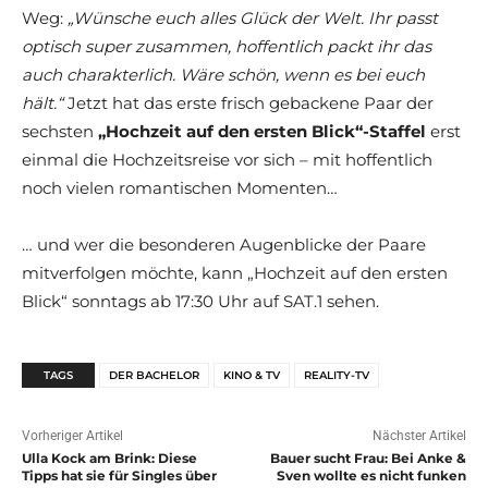
Weg:
„Wünsche euch alles Glück der Welt. Ihr passt
optisch super zusammen, hoffentlich packt ihr das
auch charakterlich. Wäre schön, wenn es bei euch
hält.“
Jetzt hat das erste frisch gebackene Paar der
sechsten
„Hochzeit auf den ersten Blick“-Staffel
erst
einmal die Hochzeitsreise vor sich – mit hoffentlich
noch vielen romantischen Momenten…
… und wer die besonderen Augenblicke der Paare
mitverfolgen möchte, kann „Hochzeit auf den ersten
Blick“ sonntags ab 17:30 Uhr auf SAT.1 sehen.
TAGS
DER BACHELOR
KINO & TV
REALITY-TV
Vorheriger Artikel
Nächster Artikel
Ulla Kock am Brink: Diese
Bauer sucht Frau: Bei Anke &
Tipps hat sie für Singles über
Sven wollte es nicht funken