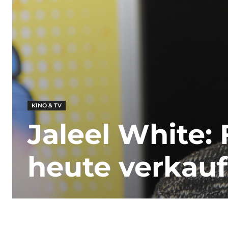
KINO & TV
Jaleel White: 
heute verkauf