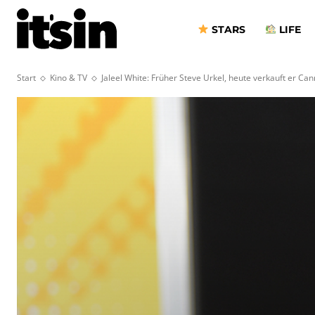
STARS
LIFE
Start
Kino & TV
Jaleel White: Früher Steve Urkel, heute verkauft er Ca