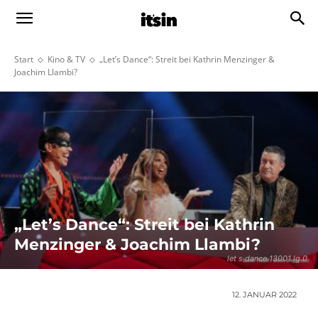
Start
Kino & TV
„Let’s Dance“: Streit bei Kathrin Menzinger &
Joachim Llambi?
„Let’s Dance“: Streit bei Kathrin
Menzinger & Joachim Llambi?
let s dance 13001 lg 0
12. JANUAR 2022