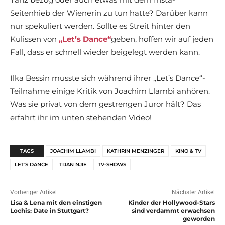
Seitenhieb der Wienerin zu tun hatte? Darüber kann
nur spekuliert werden. Sollte es Streit hinter den
Kulissen von
„Let’s Dance“
geben, hoffen wir auf jeden
Fall, dass er schnell wieder beigelegt werden kann.
Ilka Bessin musste sich während ihrer „Let’s Dance“-
Teilnahme einige Kritik von Joachim Llambi anhören.
Was sie privat von dem gestrengen Juror hält? Das
erfahrt ihr im unten stehenden Video!
TAGS
JOACHIM LLAMBI
KATHRIN MENZINGER
KINO & TV
LET'S DANCE
TIJAN NJIE
TV-SHOWS
Vorheriger Artikel
Nächster Artikel
Lisa & Lena mit den einstigen
Kinder der Hollywood-Stars
Lochis: Date in Stuttgart?
sind verdammt erwachsen
geworden