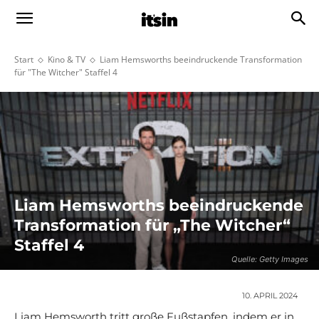
Start
Kino & TV
Liam Hemsworths beeindruckende Transformation
für "The Witcher" Staffel 4
Liam Hemsworths beeindruckende
Transformation für „The Witcher“
Staffel 4
Quelle: Getty Images
10. APRIL 2024
Liam Hemsworth tritt große Fußstapfen, indem er in