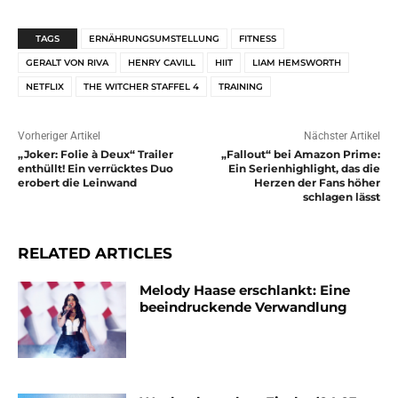
TAGS
ERNÄHRUNGSUMSTELLUNG
FITNESS
GERALT VON RIVA
HENRY CAVILL
HIIT
LIAM HEMSWORTH
NETFLIX
THE WITCHER STAFFEL 4
TRAINING
Vorheriger Artikel
Nächster Artikel
„Joker: Folie à Deux“ Trailer
„Fallout“ bei Amazon Prime:
enthüllt! Ein verrücktes Duo
Ein Serienhighlight, das die
erobert die Leinwand
Herzen der Fans höher
schlagen lässt
RELATED ARTICLES
Melody Haase erschlankt: Eine
beeindruckende Verwandlung