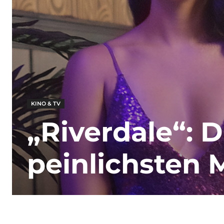
KINO & TV
„Riverdale“: 
peinlichsten 