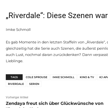
„Riverdale“: Diese Szenen war
Imke Schmoll
Es gab Momente in den letzten Staffeln von „Riverdale“,
gleichzeitig hat die Serie auch Szenen, die äußerst pein
auch Lust, nochmal daran zurückdenken? Dann verpasst n
Lieblinge.
TAGS
COLE SPROUSE
IMKE SCHMOLL
KINO & TV
KJ AP
RIVERDALE
SERIEN
Vorheriger Artikel
Zendaya freut sich über Glückwünsche von