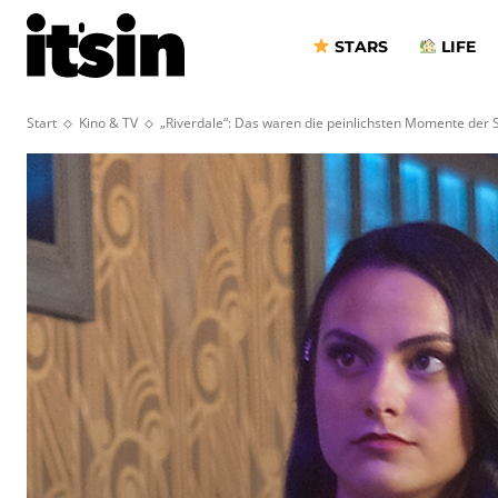
STARS
LIFE
Start
Kino & TV
„Riverdale“: Das waren die peinlichsten Momente der 