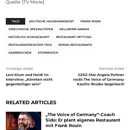
Quelle: [TV Movie]
TAGS
DEUTSCHE HAUSMANNSKOST
FRANK ROSIN
GRIECHISCHE SPEZIALITÄTEN
KELLNERIN ANNIKA
NATÜRLICH SCHMACKHAFT
RESTAURANT-RETTUNG
RESTAURANTBESITZER TIMO
ROSINS RESTAURANTS
SAARBRÜCKEN
STERNEKOCH
Vorheriger Artikel
Nächster Artikel
Leni Klum und Heidi im
GZSZ-Star Angela Peltner
Interview: „Könnten nicht
rockt The Voice of Germany:
gegenteiliger sein“
Kaulitz-Brüder begeistert!
RELATED ARTICLES
„The Voice of Germany“-Coach
Sido: Er plant eigenes Restaurant
mit Frank Rosin