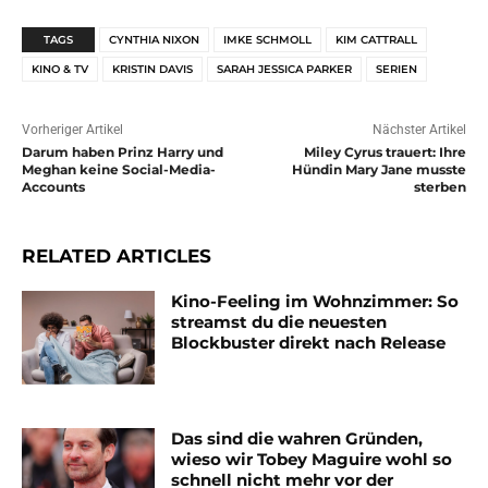
TAGS
CYNTHIA NIXON
IMKE SCHMOLL
KIM CATTRALL
KINO & TV
KRISTIN DAVIS
SARAH JESSICA PARKER
SERIEN
Vorheriger Artikel
Nächster Artikel
Darum haben Prinz Harry und
Miley Cyrus trauert: Ihre
Meghan keine Social-Media-
Hündin Mary Jane musste
Accounts
sterben
RELATED ARTICLES
Kino-Feeling im Wohnzimmer: So
streamst du die neuesten
Blockbuster direkt nach Release
Das sind die wahren Gründen,
wieso wir Tobey Maguire wohl so
schnell nicht mehr vor der