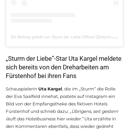
E
in Beitrag geteilt von Sturm der Liebe Official (@sturm_der_liebe)
„Sturm der Liebe”-Star Uta Kargel meldete
sich bereits von den Dreharbeiten am
Fürstenhof bei ihren Fans
Schauspielerin
Uta Kargel
, die im „Sturm” die Rolle
der Eva Saalfeld innehat, postete auf Instagram ein
Bild von der Empfangstheke des fiktiven Hotels
Fürstenhof und schrieb dazu:
„Übrigens, seit gestern
läuft das Hotelbusiness hier wieder.”
Uta erzählte in
den Kommentaren ebenfalls, dass wieder gedreht