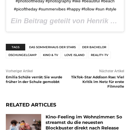
#photooftheday #photography #like #beautiful #beach
#picoftheday #summervibes #happy #follow #sun #style
Ein Beitrag geteilt von Henrik Love Island 2020 (@henrik_stoltenberg) am
TAGS
DAS SOMMERHAUS DER STARS
DER BACHELOR
DSCHUNGELCAMP
KINO & TV
LOVE ISLAND
REALITY-TV
Vorheriger Artikel
Nächster Artikel
Emilia Schüle verrät: Sie wurde
TikTok-Star Addison Rae: Viel
früher in der Schule gemobbt
Kritik im Netz für erste
Filmrolle
RELATED ARTICLES
Kino-Feeling im Wohnzimmer: So
streamst du die neuesten
Blockbuster direkt nach Release