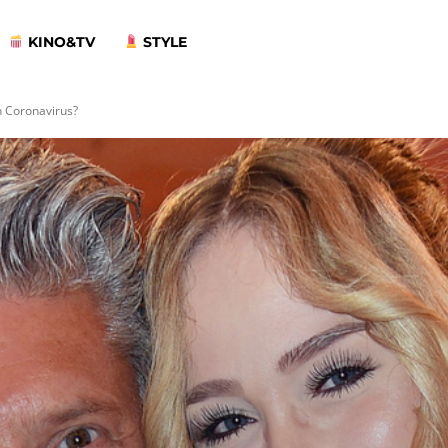
KINO&TV
STYLE
n Coronavirus?