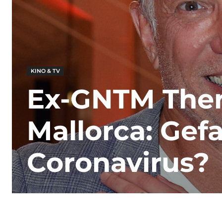
KINO & TV
Ex-GNTM There
Mallorca: Gef
Coronavirus?