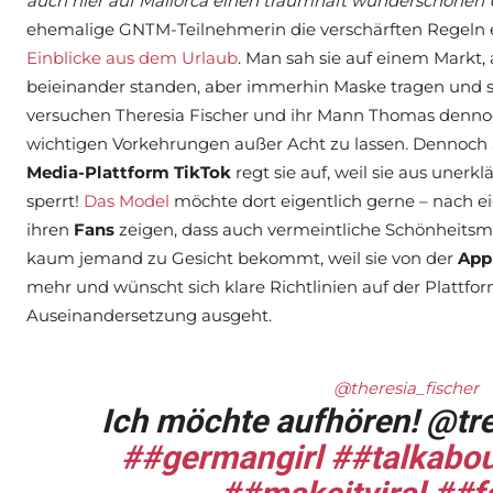
auch hier auf Mallorca einen traumhaft wunderschönen 
ehemalige GNTM-Teilnehmerin die verschärften Regeln er
Einblicke aus dem Urlaub
. Man sah sie auf einem Markt
beieinander standen, aber immerhin Maske tragen und 
versuchen Theresia Fischer und ihr Mann Thomas dennoc
wichtigen Vorkehrungen außer Acht zu lassen. Dennoch ä
Media-Plattform TikTok
regt sie auf, weil sie aus uner
sperrt!
Das Model
möchte dort eigentlich gerne – nach e
ihren
Fans
zeigen, dass auch vermeintliche Schönheitsmak
kaum jemand zu Gesicht bekommt, weil sie von der
App
mehr und wünscht sich klare Richtlinien auf der Plattfor
Auseinandersetzung ausgeht.
@theresia_fischer
Ich möchte aufhören! @tr
##germangirl
##talkabo