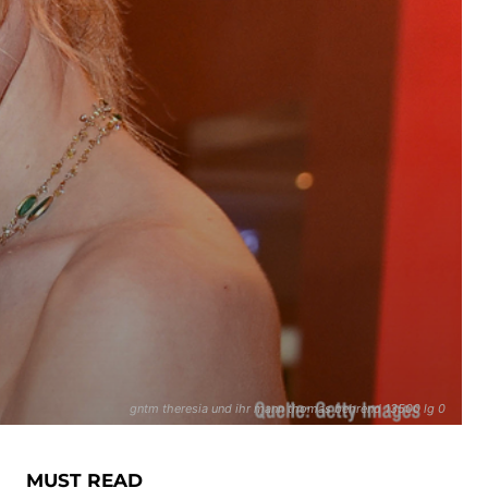
gntm theresia und ihr mann thomas behrend 13500 lg 0
MUST READ