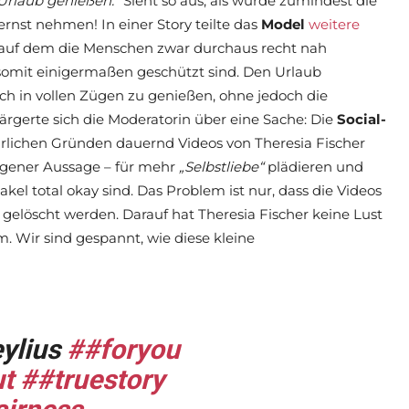
Urlaub genießen.“
Sieht so aus, als würde zumindest die
nst nehmen! In einer Story teilte das
Model
weitere
, auf dem die Menschen zwar durchaus recht nah
somit einigermaßen geschützt sind. Den Urlaub
h in vollen Zügen zu genießen, ohne jedoch die
rgerte sich die Moderatorin über eine Sache: Die
Social-
klärlichen Gründen dauernd Videos von Theresia Fischer
igener Aussage – für mehr
„Selbstliebe“
plädieren und
el total okay sind. Das Problem ist nur, dass die Videos
gelöscht werden. Darauf hat Theresia Fischer keine Lust
m. Wir sind gespannt, wie diese kleine
eylius
##foryou
ut
##truestory