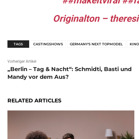
##makeitviral
##f
Originalton – theres
TAGS
CASTINGSHOWS
GERMANY'S NEXT TOPMODEL
KINO
Vorheriger Artikel
„Berlin – Tag & Nacht“: Schmidti, Basti und
Mandy vor dem Aus?
RELATED ARTICLES