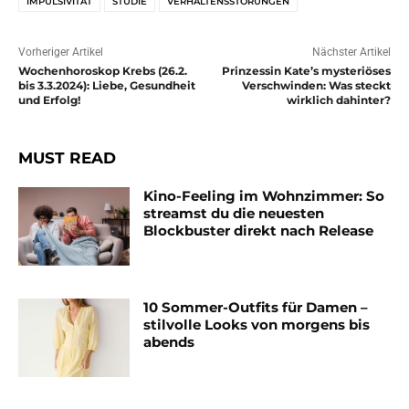
IMPULSIVITÄT
STUDIE
VERHALTENSSTÖRUNGEN
Vorheriger Artikel
Nächster Artikel
Wochenhoroskop Krebs (26.2.
Prinzessin Kate’s mysteriöses
bis 3.3.2024): Liebe, Gesundheit
Verschwinden: Was steckt
und Erfolg!
wirklich dahinter?
MUST READ
Kino-Feeling im Wohnzimmer: So
streamst du die neuesten
Blockbuster direkt nach Release
10 Sommer-Outfits für Damen –
stilvolle Looks von morgens bis
abends