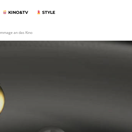
KINO&TV
STYLE
Hommage an das Kino