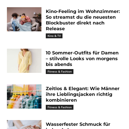
Kino-Feeling im Wohnzimmer:
So streamst du die neuesten
Blockbuster direkt nach
Release
Kino & TV
10 Sommer-Outfits für Damen
– stilvolle Looks von morgens
bis abends
Fitness & Fashion
Zeitlos & Elegant: Wie Männer
ihre Lieblingsjacken richtig
kombinieren
Fitness & Fashion
Wasserfester Schmuck für