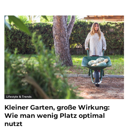
Lifestyle & Trends
Kleiner Garten, große Wirkung:
Wie man wenig Platz optimal
nutzt