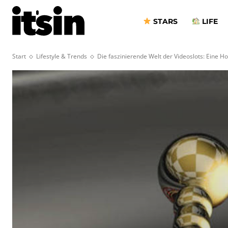
STARS
LIFE
Start
Lifestyle & Trends
Die faszinierende Welt der Videoslots: Eine 