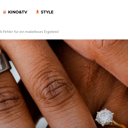
KINO&TV
STYLE
k-Fehler für ein makelloses Ergebnis!