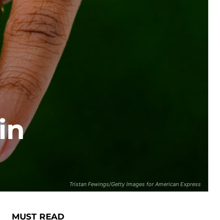
in
Tristan Fewings/Getty Images for American Express
MUST READ