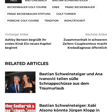
TAGS
BAD GRIESBACH
BASTIAN SCHWEINSTEIGER
BECKENBAUER GOLF COURSE
ERBE
FRANZ BECKENBAUER
FRANZ BECKENBAUER-STIFTUNG
GOLF-TURNIER
PORSCHE GOLF COURSE
TRADITION
WOHLTÄTIGKEIT
Vorheriger Artikel
Nächster Artikel
Ashley Benson begrüßt ihr
Zusammenhalt in schweren
erstes Kind: Ein neues Kapitel
Zeiten: Coupleontour macht
beginnt
Krebsdiagnose öffentlich
RELATED ARTICLES
Bastian Schweinsteiger und Ana
Ivanović teilen süße
Schnappschüsse aus dem
Traumurlaub
Bastian Schweinsteiger: Xabi
Alsono könnte Jürgen Klopp in