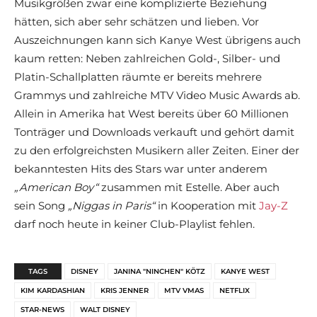
Musikgrößen zwar eine komplizierte Beziehung
hätten, sich aber sehr schätzen und lieben. Vor
Auszeichnungen kann sich Kanye West übrigens auch
kaum retten: Neben zahlreichen Gold-, Silber- und
Platin-Schallplatten räumte er bereits mehrere
Grammys und zahlreiche MTV Video Music Awards ab.
Allein in Amerika hat West bereits über 60 Millionen
Tonträger und Downloads verkauft und gehört damit
zu den erfolgreichsten Musikern aller Zeiten. Einer der
bekanntesten Hits des Stars war unter anderem
„American Boy“
zusammen mit Estelle. Aber auch
sein Song
„Niggas in Paris“
in Kooperation mit
Jay-Z
darf noch heute in keiner Club-Playlist fehlen.
TAGS
DISNEY
JANINA "NINCHEN" KÖTZ
KANYE WEST
KIM KARDASHIAN
KRIS JENNER
MTV VMAS
NETFLIX
STAR-NEWS
WALT DISNEY