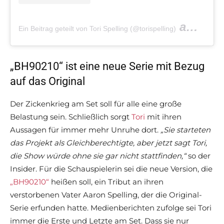
am
Ein Beitrag geteilt von Tori Spelling (@torispelling)
Jul 12
„BH90210“ ist eine neue Serie mit Bezug
auf das Original
Der Zickenkrieg am Set soll für alle eine große
Belastung sein. Schließlich sorgt
Tori
mit ihren
Aussagen für immer mehr Unruhe dort.
„Sie starteten
das Projekt als Gleichberechtigte, aber jetzt sagt Tori,
die Show würde ohne sie gar nicht stattfinden,“
so der
Insider. Für die Schauspielerin sei die neue Version, die
„BH90210“
heißen soll, ein Tribut an ihren
verstorbenen Vater Aaron Spelling, der die Original-
Serie erfunden hatte. Medienberichten zufolge sei Tori
immer die Erste und Letzte am Set. Dass sie nur