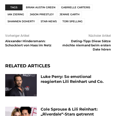
TAGS
BRIAN AUSTIN GREEN
GABRIELLE CARTERIS
IAN ZIERING
JASON PRIESTLEY
JENNIE GARTH
SHANNEN DOHERTY
STAR-NEWS
TORI SPELLING
Vorheriger Artikel
Nächster Artikel
Alexander Hindersmann:
Dating-Tipp: Diese Sätze
Schockiert von Hass im Netz
möchte niemand beim ersten
Date hören
RELATED ARTICLES
Luke Perry: So emotional
reagierten Lili Reinhart und Co.
Cole Sprouse & Lili Reinhart:
„Riverdale“-Stars getrennt