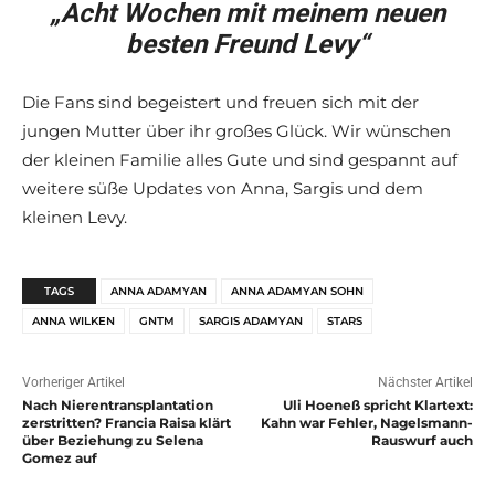
„Acht Wochen mit meinem neuen
besten Freund Levy“
Die Fans sind begeistert und freuen sich mit der
jungen Mutter über ihr großes Glück. Wir wünschen
der kleinen Familie alles Gute und sind gespannt auf
weitere süße Updates von Anna, Sargis und dem
kleinen Levy.
TAGS
ANNA ADAMYAN
ANNA ADAMYAN SOHN
ANNA WILKEN
GNTM
SARGIS ADAMYAN
STARS
Vorheriger Artikel
Nächster Artikel
Nach Nierentransplantation
Uli Hoeneß spricht Klartext:
zerstritten? Francia Raisa klärt
Kahn war Fehler, Nagelsmann-
über Beziehung zu Selena
Rauswurf auch
Gomez auf