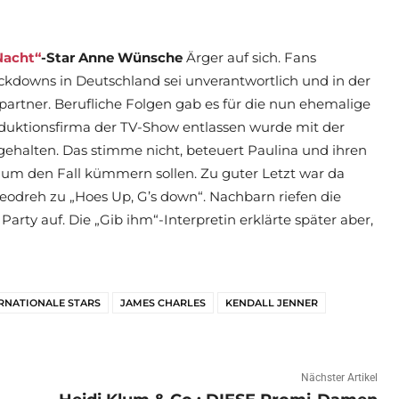
Nacht“
-Star Anne Wünsche
Ärger auf sich. Fans
ockdowns in Deutschland sei unverantwortlich und in der
partner. Berufliche Folgen gab es für die nun ehemalige
roduktionsfirma der TV-Show entlassen wurde mit der
ehalten. Das stimme nicht, beteuert Paulina und ihren
 um den Fall kümmern sollen. Zu guter Letzt war da
eodreh zu „Hoes Up, G’s down“. Nachbarn riefen die
Party auf. Die „Gib ihm“-Interpretin erklärte später aber,
RNATIONALE STARS
JAMES CHARLES
KENDALL JENNER
Nächster Artikel