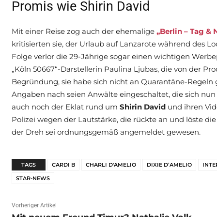
Promis wie Shirin David
Mit einer Reise zog auch der ehemalige
„Berlin – Tag & 
kritisierten sie, der Urlaub auf Lanzarote während des L
Folge verlor die 29-Jährige sogar einen wichtigen Werbe
„Köln 50667“-Darstellerin Paulina Ljubas, die von der P
Begründung, sie habe sich nicht an Quarantäne-Regeln g
Angaben nach seien Anwälte eingeschaltet, die sich nun
auch noch der Eklat rund um
Shirin David
und ihren Vid
Polizei wegen der Lautstärke, die rückte an und löste die 
der Dreh sei ordnungsgemäß angemeldet gewesen.
TAGS
CARDI B
CHARLI D'AMELIO
DIXIE D’AMELIO
INTE
STAR-NEWS
Vorheriger Artikel