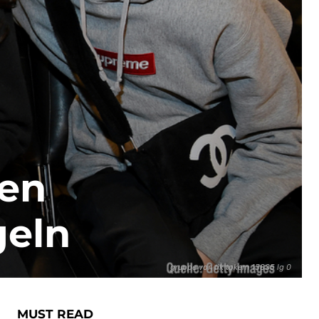
ten
geln
gruppe von tik tokern 15835 lg 0
MUST READ