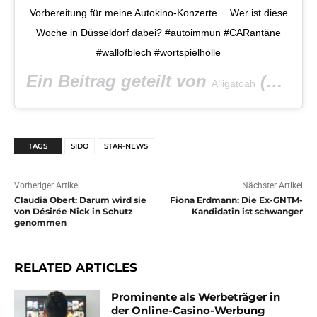
Vorbereitung für meine Autokino-Konzerte… Wer ist diese
Woche in Düsseldorf dabei? #autoimmun #CARantäne
#wallofblech #wortspielhölle
Ein Beitrag geteilt von
(@alligatoahinfarbe) am
Alligatoah
TAGS
SIDO
STAR-NEWS
Vorheriger Artikel
Nächster Artikel
Claudia Obert: Darum wird sie
Fiona Erdmann: Die Ex-GNTM-
von Désirée Nick in Schutz
Kandidatin ist schwanger
genommen
RELATED ARTICLES
Prominente als Werbeträger in
der Online-Casino-Werbung