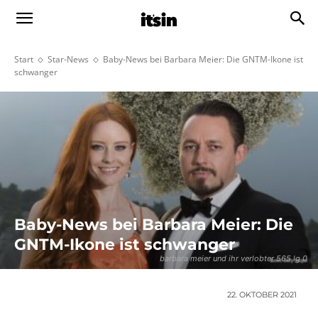
Start
Star-News
Baby-News bei Barbara Meier: Die GNTM-Ikone ist
schwanger
Baby-News bei Barbara Meier: Die
GNTM-Ikone ist schwanger
barbara meier und ihr verlobter 565 lg 0
22. OKTOBER 2021