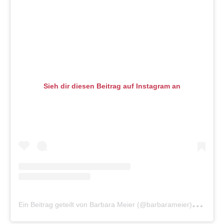
Sieh dir diesen Beitrag auf Instagram an
E
in Beitrag geteilt von Barbara Meier (@barbarameier)
am
Fe