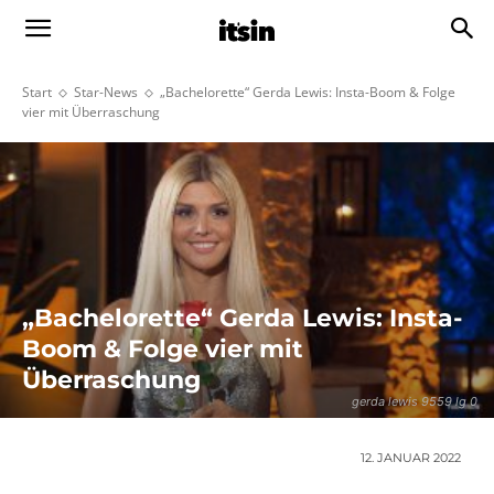
Start
Star-News
„Bachelorette“ Gerda Lewis: Insta-Boom & Folge
vier mit Überraschung
„Bachelorette“ Gerda Lewis: Insta-
Boom & Folge vier mit
Überraschung
gerda lewis 9559 lg 0
12. JANUAR 2022