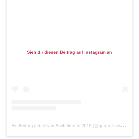
Sieh dir diesen Beitrag auf Instagram an
E
in Beitrag geteilt von Bachelorette 2019 (@gerda.jlewis)
am