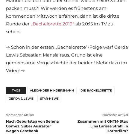
Männer bleiben darf oder schnell wieder seine Sachen
packen muss?! Wir werden es frühestens am
kommenden Mittwoch erfahren, dann ist die dritte
Runde der
„Bachelorette 2019″
ab 20:15 im TV zu
sehen!
⇒ Schon in der ersten „Bachelorette“-Folge warf Gerda
Lewis Sebastian Mansla raus. Grund ist eine
gemeinsame Vorgeschichte der beiden! Mehr dazu im
Video! ⇒
TAGS
ALEXANDER HINDERSMANN
DIE BACHELORETTE
GERDA J. LEWIS
STAR-NEWS
Vorheriger Artikel
Nächster Artikel
Nach Geburtstag von Selena
Zusammen mit GNTM-Star:
Gomez: Süßer Ausraster
Lina Larissa Strahl in
wegen Geschenk
Horrorfilm?