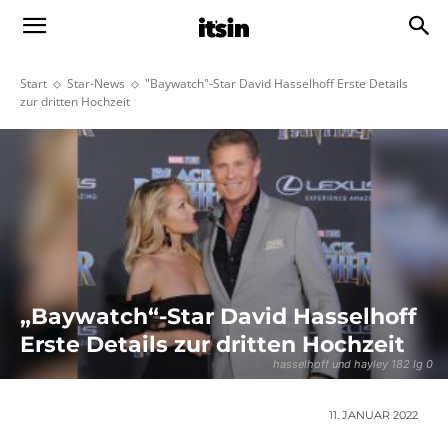
Start
Star-News
"Baywatch"-Star David Hasselhoff Erste Details
zur dritten Hochzeit
„Baywatch“-Star David Hasselhoff
Erste Details zur dritten Hochzeit
hasselhoff und hayley 182 lg 0
11. JANUAR 2022