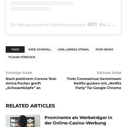
am
Ein Beitrag geteilt von (@tilmanpoerzgen)
Mär 19, 2020 um 9:15 PDT
TAGS
IMKE SCHMOLL
LINA LARISSA STRAHL
STAR-NEWS
TILMAN PÖRZGEN
Vorheriger Artikel
Nächster Artikel
Nach positivem Corona-Test:
Trotz Coronavirus: Gemeinsam
Amira Pocher greift
Netflix gucken mit „Netflix
„Schwachköpfe“ an
Party“ für Google Chrome
RELATED ARTICLES
Prominente als Werbeträger in
der Online-Casino-Werbung