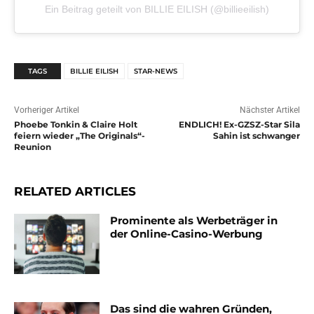
Ein Beitrag geteilt von BILLIE EILISH (@billieeilish)
TAGS
BILLIE EILISH
STAR-NEWS
Vorheriger Artikel
Nächster Artikel
Phoebe Tonkin & Claire Holt
ENDLICH! Ex-GZSZ-Star Sila
feiern wieder „The Originals“-
Sahin ist schwanger
Reunion
RELATED ARTICLES
Prominente als Werbeträger in
der Online-Casino-Werbung
Das sind die wahren Gründen,