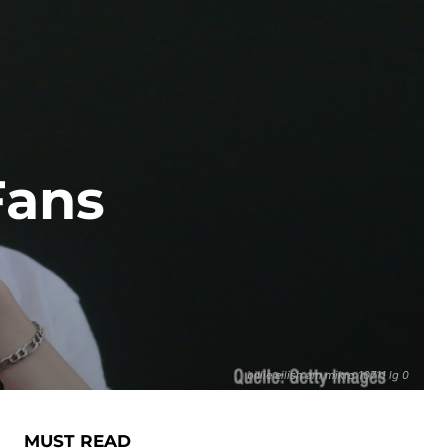
Fans
billie eilish am mikro 10711 lg 0
MUST READ