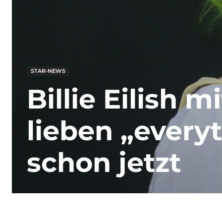
STAR-NEWS
Billie Eilish 
lieben „every
schon jetzt