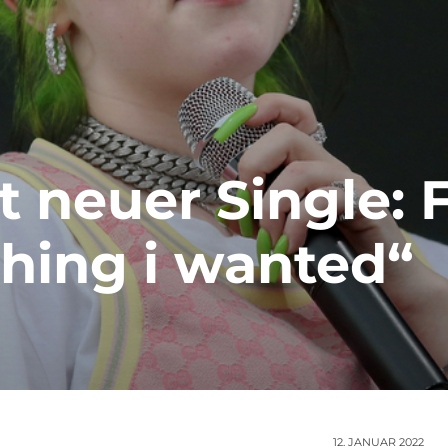
mit neuer Single: 
thing i wanted“
12. JANUAR 2022