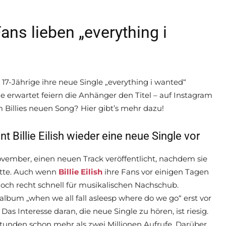
Fans lieben „everything i
 17-Jährige ihre neue Single „everything i wanted“
ie erwartet feiern die Anhänger den Titel – auf Instagram
 Billies neuen Song? Hier gibt’s mehr dazu!
t Billie Eilish wieder eine neue Single vor
November, einen neuen Track veröffentlicht, nachdem sie
hatte. Auch wenn
Billie Eilish
ihre Fans vor einigen Tagen
doch recht schnell für musikalischen Nachschub.
lbum „when we all fall asleesp where do we go“ erst vor
as Interesse daran, die neue Single zu hören, ist riesig.
 Stunden schon mehr als zwei Millionen Aufrufe. Darüber