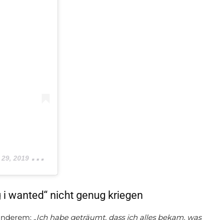
 2019 um 2:24 PDT
g i wanted“ nicht genug kriegen
r anderem:
„Ich habe geträumt, dass ich alles bekam, was