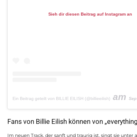
Sieh dir diesen Beitrag auf Instagram an
am
Ein Beitrag geteilt von BILLIE EILISH (@billieeilish)
Sep 29,
Fans von Billie Eilish können von „everythin
Im neuen Track, der sanft und traurig ist, singt sie unte