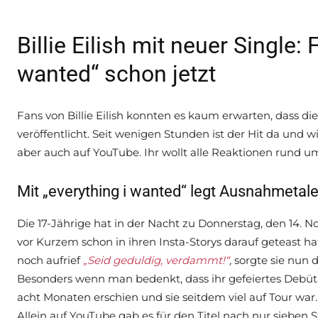
Billie Eilish mit neuer Single: 
wanted“ schon jetzt
Fans von Billie Eilish konnten es kaum erwarten, dass die
veröffentlicht. Seit wenigen Stunden ist der Hit da und w
aber auch auf YouTube. Ihr wollt alle Reaktionen rund um
Mit „everything i wanted“ legt Ausnahmetalen
Die 17-Jährige hat in der Nacht zu Donnerstag, den 14. 
vor Kurzem schon in ihren Insta-Storys darauf geteast 
noch aufrief
„Seid geduldig, verdammt!“
,
sorgte sie nun 
Besonders wenn man bedenkt, dass ihr gefeiertes Debüta
acht Monaten erschien und sie seitdem viel auf Tour war. D
Allein auf YouTube gab es für den Titel nach nur sieben