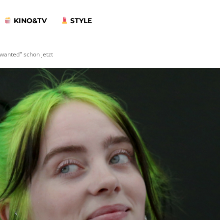
KINO&TV
STYLE
i wanted" schon jetzt