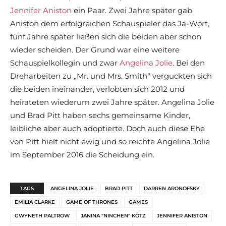
Jennifer Aniston
ein Paar. Zwei Jahre später gab
Aniston dem erfolgreichen Schauspieler das Ja-Wort,
fünf Jahre später ließen sich die beiden aber schon
wieder scheiden. Der Grund war eine weitere
Schauspielkollegin und zwar
Angelina Jolie
. Bei den
Dreharbeiten zu „Mr. und Mrs. Smith“ verguckten sich
die beiden ineinander, verlobten sich 2012 und
heirateten wiederum zwei Jahre später. Angelina Jolie
und Brad Pitt haben sechs gemeinsame Kinder,
leibliche aber auch adoptierte. Doch auch diese Ehe
von Pitt hielt nicht ewig und so reichte Angelina Jolie
im September 2016 die Scheidung ein.
TAGS
ANGELINA JOLIE
BRAD PITT
DARREN ARONOFSKY
EMILIA CLARKE
GAME OF THRONES
GAMES
GWYNETH PALTROW
JANINA "NINCHEN" KÖTZ
JENNIFER ANISTON