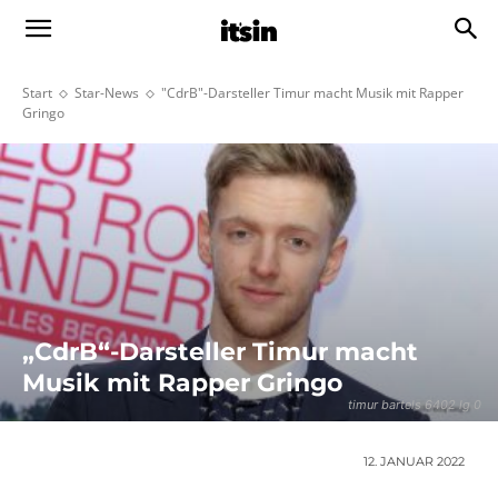
Start
Star-News
"CdrB"-Darsteller Timur macht Musik mit Rapper
Gringo
„CdrB“-Darsteller Timur macht
Musik mit Rapper Gringo
timur bartels 6402 lg 0
12. JANUAR 2022