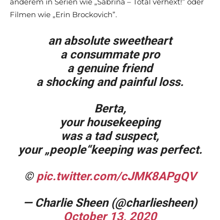
anderem in Serien wie „Sabrina – Total verhext!” oder
Filmen wie „Erin Brockovich”.
an absolute sweetheart
a consummate pro
a genuine friend
a shocking and painful loss.
Berta,
your housekeeping
was a tad suspect,
your „people“keeping was perfect.
©
pic.twitter.com/cJMK8APgQV
— Charlie Sheen (@charliesheen)
October 13, 2020