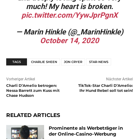
much! My heart is broken.
pic.twitter.com/YywJprPgnX
— Marin Hinkle (@_MarinHinkle)
October 14, 2020
TAGS
CHARLIE SHEEN
JON CRYER
STAR-NEWS
Vorheriger Artikel
Nächster Artikel
Charli D’Amelio betrogen:
TikTok-Star Charli D’Amelio:
Nessa Barrett zum Kuss mit
Ihr Hund Rebel soll tot sein!
Chase Hudson
RELATED ARTICLES
Prominente als Werbeträger in
der Online-Casino-Werbung