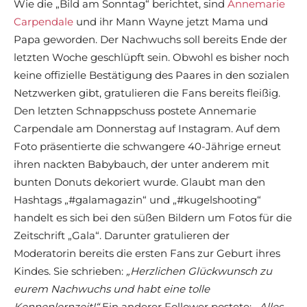
Wie die „Bild am Sonntag“ berichtet, sind
Annemarie
Carpendale
und ihr Mann Wayne jetzt Mama und
Papa geworden. Der Nachwuchs soll bereits Ende der
letzten Woche geschlüpft sein. Obwohl es bisher noch
keine offizielle Bestätigung des Paares in den sozialen
Netzwerken gibt, gratulieren die Fans bereits fleißig.
Den letzten Schnappschuss postete Annemarie
Carpendale am Donnerstag auf Instagram. Auf dem
Foto präsentierte die schwangere 40-Jährige erneut
ihren nackten Babybauch, der unter anderem mit
bunten Donuts dekoriert wurde. Glaubt man den
Hashtags „#galamagazin“ und „#kugelshooting“
handelt es sich bei den süßen Bildern um Fotos für die
Zeitschrift „Gala“. Darunter gratulieren der
Moderatorin bereits die ersten Fans zur Geburt ihres
Kindes. Sie schrieben:
„Herzlichen Glückwunsch zu
eurem Nachwuchs und habt eine tolle
Kennenlernzeit!“
Ein anderer Follower postete:
„Alles