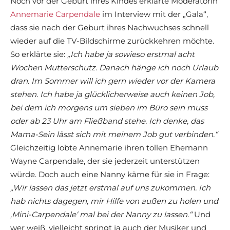
Noch vor der Geburt ihres Kindes erklärte Moderatorin
Annemarie Carpendale
im Interview mit der „Gala“,
dass sie nach der Geburt ihres Nachwuchses schnell
wieder auf die TV-Bildschirme zurückkehren möchte.
So erklärte sie:
„Ich habe ja sowieso erstmal acht
Wochen Mutterschutz. Danach hänge ich noch Urlaub
dran. Im Sommer will ich gern wieder vor der Kamera
stehen. Ich habe ja glücklicherweise auch keinen Job,
bei dem ich morgens um sieben im Büro sein muss
oder ab 23 Uhr am Fließband stehe. Ich denke, das
Mama-Sein lässt sich mit meinem Job gut verbinden.“
Gleichzeitig lobte Annemarie ihren tollen Ehemann
Wayne Carpendale, der sie jederzeit unterstützen
würde. Doch auch eine Nanny käme für sie in Frage:
„Wir lassen das jetzt erstmal auf uns zukommen. Ich
hab nichts dagegen, mir Hilfe von außen zu holen und
‚Mini-Carpendale‘ mal bei der Nanny zu lassen.“
Und
wer weiß, vielleicht springt ja auch der Musiker und