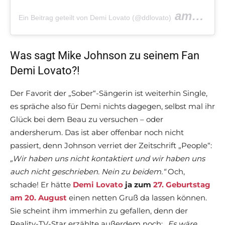
am
Ein Beitrag geteilt von Demi Lovato (@ddlovato)
Jul 30, 
Was sagt Mike Johnson zu seinem Fan
Demi Lovato?!
Der Favorit der „Sober“-Sängerin ist weiterhin Single,
es spräche also für Demi nichts dagegen, selbst mal ihr
Glück bei dem Beau zu versuchen – oder
andersherum. Das ist aber offenbar noch nicht
passiert, denn Johnson verriet der Zeitschrift „People“:
„Wir haben uns nicht kontaktiert und wir haben uns
auch nicht geschrieben. Nein zu beidem.“
Och,
schade! Er hätte
Demi Lovato
ja zum
27. Geburtstag
am 20. August
einen netten Gruß da lassen können.
Sie scheint ihm immerhin zu gefallen, denn der
Reality-TV-Star erzählte außerdem noch:
„Es wäre