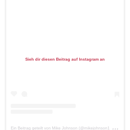
Sieh dir diesen Beitrag auf Instagram an
E
in Beitrag geteilt von Mike Johnson (@mikejohnson1_)
am
J