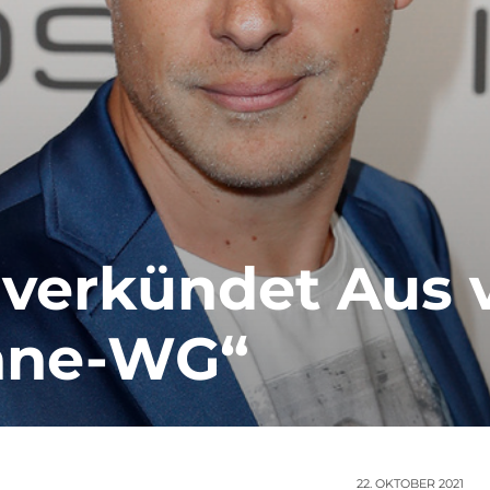
 verkündet Aus 
äne-WG“
22. OKTOBER 2021