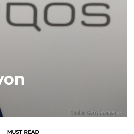
von
oliver pocher 11644 lg 0
MUST READ