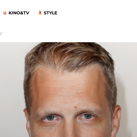
KINO&TV
STYLE
G“