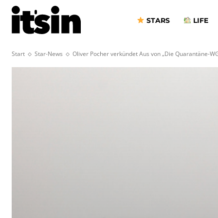
STARS
LIFE
Start
Star-News
Oliver Pocher verkündet Aus von „Die Quarantäne-W