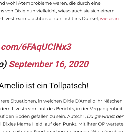
nd wohl Atemprobleme waren, die durch eine
 von Dixie nun vielleicht, wieso auch sie sich einem
-Livestream brachte sie nun Licht ins Dunkel,
wie es in
er.com/6FAqUClNx3
io)
September 16, 2020
Amelio ist ein Tollpatsch!
rere Situationen, in welchen Dixie D’Amelio ihr Näschen
in dem Livestream laut des Berichts, in der Vergangenheit
f den Boden gefallen zu sein. Autsch!
„Du gewinnst den
hl Dixies Mama Heidi auf den Punkt. Mit ihrer OP wartete
nur, um weiterhin Sport machen zu können. Wir wünschen