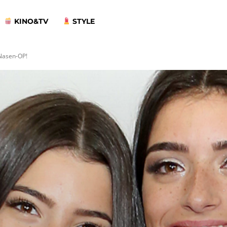
KINO&TV
STYLE
 Nasen-OP!