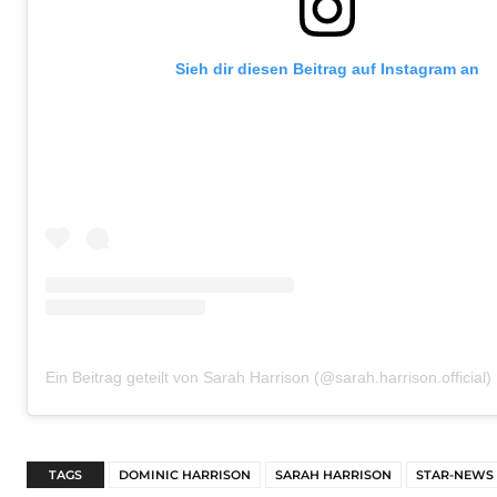
Sieh dir diesen Beitrag auf Instagram an
Ein Beitrag geteilt von Sarah Harrison (@sarah.harrison.official)
TAGS
DOMINIC HARRISON
SARAH HARRISON
STAR-NEWS