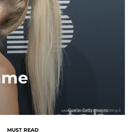
Name
sarah und dominic harrison 13344 lg 0
MUST READ