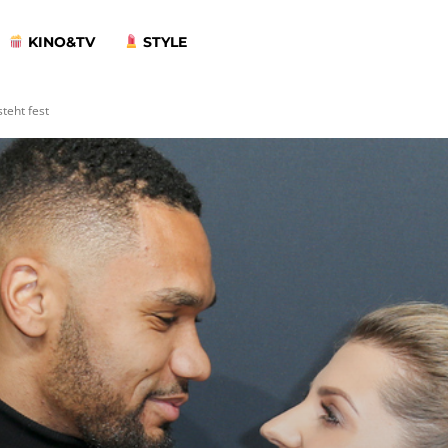
KINO&TV
STYLE
teht fest