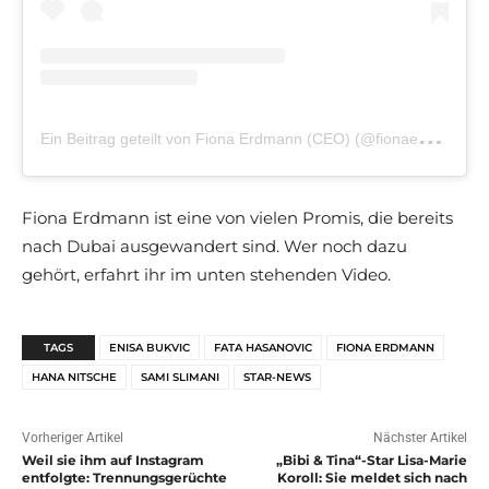
E
in Beitrag geteilt von Fiona Erdmann (CEO) (@fionaerdmann)
Fiona Erdmann ist eine von vielen Promis, die bereits
nach Dubai ausgewandert sind. Wer noch dazu
gehört, erfahrt ihr im unten stehenden Video.
TAGS
ENISA BUKVIC
FATA HASANOVIC
FIONA ERDMANN
HANA NITSCHE
SAMI SLIMANI
STAR-NEWS
Vorheriger Artikel
Nächster Artikel
Weil sie ihm auf Instagram
„Bibi & Tina“-Star Lisa-Marie
entfolgte: Trennungsgerüchte
Koroll: Sie meldet sich nach