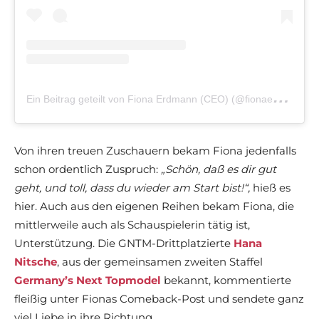
E
in Beitrag geteilt von Fiona Erdmann (CEO) (@fionaerdmann)
Von ihren treuen Zuschauern bekam Fiona jedenfalls
schon ordentlich Zuspruch:
„Schön, daß es dir gut
geht, und toll, dass du wieder am Start bist!“,
hieß es
hier.
Auch aus den eigenen Reihen bekam Fiona, die
mittlerweile auch als Schauspielerin tätig ist,
Unterstützung. Die GNTM-Drittplatzierte
Hana
Nitsche
, aus der gemeinsamen zweiten Staffel
Germany’s Next Topmodel
bekannt, kommentierte
fleißig unter Fionas Comeback-Post und sendete ganz
viel Liebe in ihre Richtung.