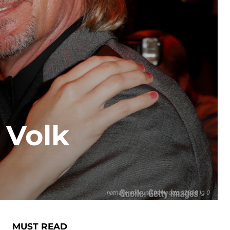
 Volk
nathalie volk und frank otto 12928 lg 0
MUST READ