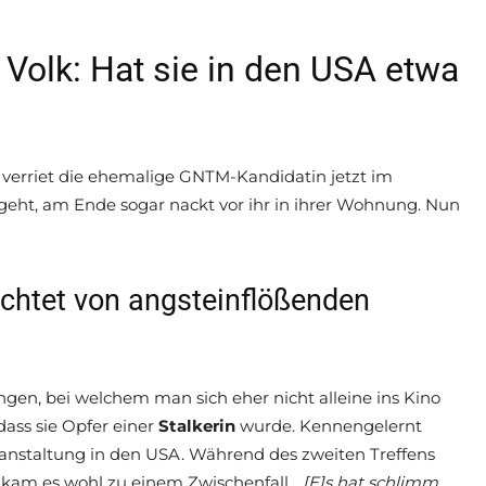
Volk: Hat sie in den USA etwa
s verriet die ehemalige GNTM-Kandidatin jetzt im
 geht, am Ende sogar nackt vor ihr in ihrer Wohnung. Nun
richtet von angsteinflößenden
ngen, bei welchem man sich eher nicht alleine ins Kino
ass sie Opfer einer
Stalkerin
wurde. Kennengelernt
eranstaltung in den USA. Während des zweiten Treffens
 kam es wohl zu einem Zwischenfall.
„[E]s hat schlimm