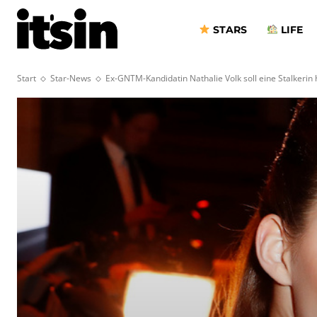
STARS
LIFE
Start
Star-News
Ex-GNTM-Kandidatin Nathalie Volk soll eine Stalkerin