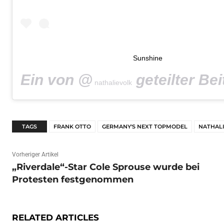
Sunshine
Ein von @
geteilter Beitr
nathalievolk
TAGS
FRANK OTTO
GERMANY'S NEXT TOPMODEL
NATHALI
Vorheriger Artikel
„Riverdale“-Star Cole Sprouse wurde bei
Protesten festgenommen
RELATED ARTICLES