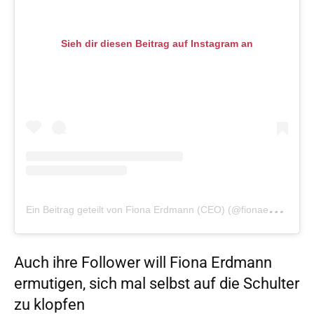
Sieh dir diesen Beitrag auf Instagram an
E
in Beitrag geteilt von Fiona Erdmann (CEO) (@fionaerdmann)
Auch ihre Follower will Fiona Erdmann
ermutigen, sich mal selbst auf die Schulter
zu klopfen