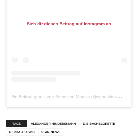
Sieh dir diesen Beitrag auf Instagram an
E
in Beitrag geteilt von Sebastian Mansla (@sebastianmansla)
TAGS
ALEXANDER HINDERSMANN
DIE BACHELORETTE
GERDA J. LEWIS
STAR-NEWS