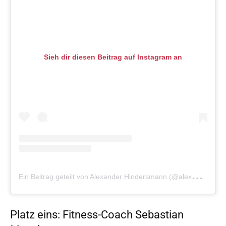
Sieh dir diesen Beitrag auf Instagram an
E
in Beitrag geteilt von Alexander Hindersmann (@alexander_hindersmann)
Platz eins: Fitness-Coach Sebastian