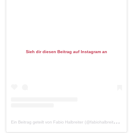
Sieh dir diesen Beitrag auf Instagram an
E
in Beitrag geteilt von Fabio Halbreiter (@fabiohalbreiter)
am