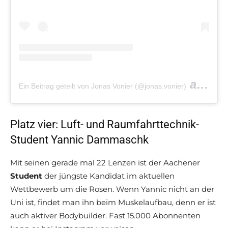
am
Ein Beitrag geteilt von Jonas Vonier (@jonas.vonier)
Jul 
Platz vier: Luft- und Raumfahrttechnik-
Student Yannic Dammaschk
Mit seinen gerade mal 22 Lenzen ist der Aachener
Student
der jüngste Kandidat im aktuellen
Wettbewerb um die Rosen. Wenn Yannic nicht an der
Uni ist, findet man ihn beim Muskelaufbau, denn er ist
auch aktiver Bodybuilder. Fast 15.000 Abonnenten