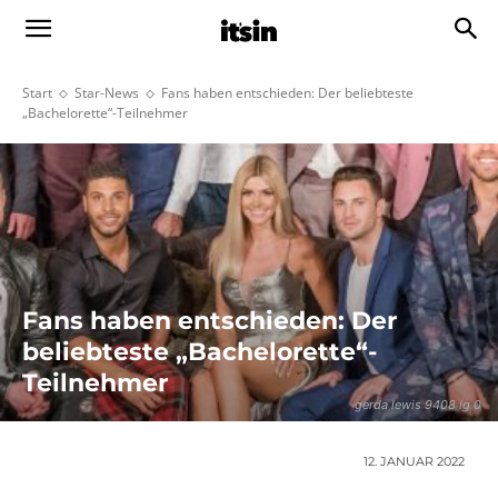
Start
Star-News
Fans haben entschieden: Der beliebteste
„Bachelorette“-Teilnehmer
Fans haben entschieden: Der
beliebteste „Bachelorette“-
Teilnehmer
gerda lewis 9408 lg 0
12. JANUAR 2022