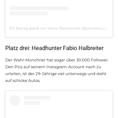
E
in Beitrag geteilt von Yannic Dammaschk (@yannimon)
am
Platz drei: Headhunter Fabio Halbreiter
Der Wahl-Münchner hat sogar über 30.000 Follower.
Den Pics auf seinem Instagram-Account nach zu
urteilen, ist der 29-Jährige viel unterwegs und steht
auf schicke Autos.