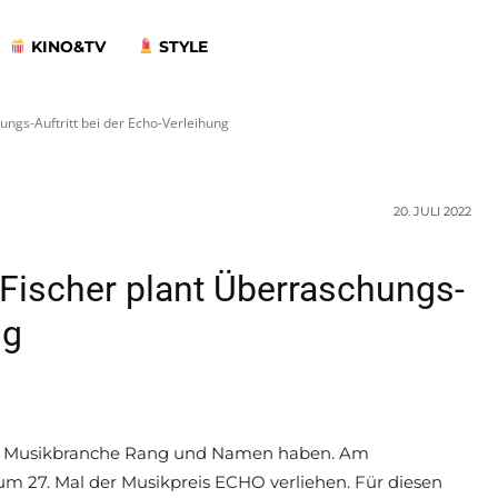
 Überraschungs-
KINO&TV
STYLE
der Echo-Verleih
ungs-Auftritt bei der Echo-Verleihung
20. JULI 2022
 Fischer plant Überraschungs-
ng
n der Musikbranche Rang und Namen haben. Am
 zum 27. Mal der Musikpreis ECHO verliehen. Für diesen