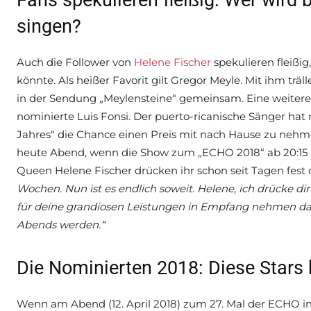
Fans spekulieren fleißig: Wer wird
singen?
Auch die Follower von
Helene Fischer
spekulieren fleißig
könnte. Als heißer Favorit gilt Gregor Meyle. Mit ihm träl
in der Sendung „Meylensteine“ gemeinsam. Eine weitere 
nominierte Luis Fonsi. Der puerto-ricanische Sänger hat 
Jahres“ die Chance einen Preis mit nach Hause zu nehme
heute Abend, wenn die Show zum „ECHO 2018“ ab 20:15 Uh
Queen Helene Fischer drücken ihr schon seit Tagen fes
Wochen. Nun ist es endlich soweit. Helene, ich drücke di
für deine grandiosen Leistungen in Empfang nehmen darfs
Abends werden.“
Die Nominierten 2018: Diese Star
Wenn am Abend (12. April 2018) zum 27. Mal der ECHO in 