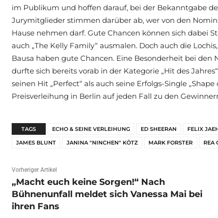
im Publikum und hoffen darauf, bei der Bekanntgabe de
Jurymitglieder stimmen darüber ab, wer von den Nomin
Hause nehmen darf. Gute Chancen können sich dabei St
auch „The Kelly Family“ ausmalen. Doch auch die Lochi
Bausa haben gute Chancen. Eine Besonderheit bei den N
durfte sich bereits vorab in der Kategorie „Hit des Jahr
seinen Hit „Perfect“ als auch seine Erfolgs-Single „Shap
Preisverleihung in Berlin auf jeden Fall zu den Gewinne
TAGS
ECHO & SEINE VERLEIHUNG
ED SHEERAN
FELIX JAE
JAMES BLUNT
JANINA "NINCHEN" KÖTZ
MARK FORSTER
REA 
Vorheriger Artikel
„Macht euch keine Sorgen!“ Nach
Bühnenunfall meldet sich Vanessa Mai bei
ihren Fans