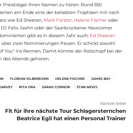
r Preisträger ihren Namen zu hören. Rund 550
ierten am Ende eine der beliebten Trophäen mit nach
ars wie Ed Sheeran,
Mark Forster
,
Helene Fischer
oder
s, DJ Felix Jaehn oder der Saarbrückener Newcomer
ominierten gibt es in diesem Jahr auch:
Ed Sheeran
es“ über zwei Nominierungen freuen. Er schickt sowohl
e of You“ ins Rennen. Damit könnte der Rotschopf bei der
rn des Abends gehören.
HN
FLORIAN SILBEREISEN
HELENE FISCHER
JAMES BAY
GARVEY
RITA ORA
SARAH CONNOR
STAR-NEWS
Nächster Artikel
Fit für ihre nächste Tour Schlagersternchen
Beatrice Egli hat einen Personal Trainer