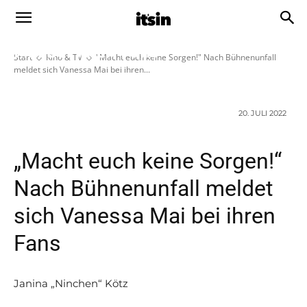
„Macht euch keine Sorgen!“ Nach
Bühnenunfall meldet sich Vanessa
Mai bei ihren Fans
Start
Kino & TV
"Macht euch keine Sorgen!" Nach Bühnenunfall
meldet sich Vanessa Mai bei ihren...
20. JULI 2022
„Macht euch keine Sorgen!“
Nach Bühnenunfall meldet
sich Vanessa Mai bei ihren
Fans
Janina „Ninchen“ Kötz