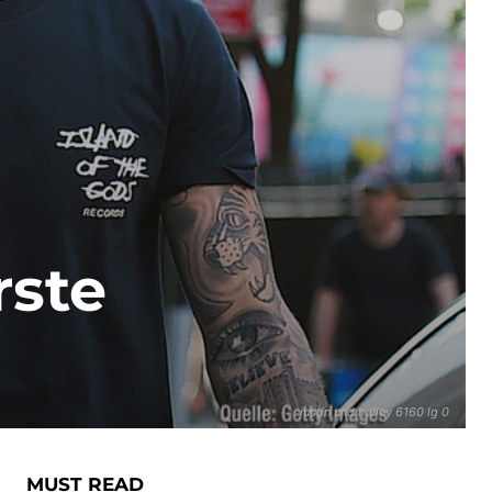
rste
justin und hailey 6160 lg 0
MUST READ