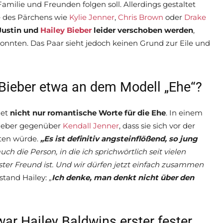
amilie und Freunden folgen soll. Allerdings gestaltet
e des Pärchens wie
Kylie Jenner
,
Chris Brown
oder
Drake
Justin und
Hailey Bieber
leider verschoben werden
,
konnten. Das Paar sieht jedoch keinen Grund zur Eile und
 Bieber etwa an dem Modell „Ehe“?
det
nicht nur romantische Worte für die Ehe
. In einem
 Bieber gegenüber
Kendall Jenner
, dass sie sich vor der
hten würde.
„Es ist definitiv angsteinflößend, so jung
uch die Person, in die ich sprichwörtlich seit vielen
ester Freund ist. Und wir dürfen jetzt einfach zusammen
estand Hailey:
„
Ich denke, man denkt nicht über den
ar Hailey Baldwins erster fester