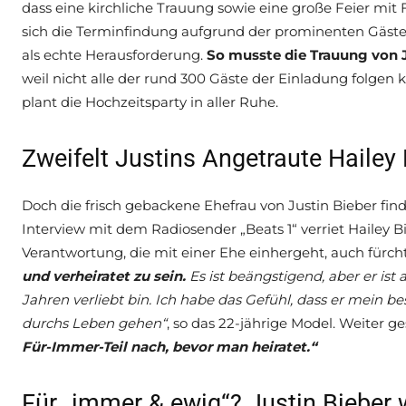
dass eine kirchliche Trauung sowie eine große Feier mit F
sich die Terminfindung aufgrund der prominenten Gäst
als echte Herausforderung.
So musste die Trauung von 
weil nicht alle der rund 300 Gäste der Einladung folgen 
plant die Hochzeitsparty in aller Ruhe.
Zweifelt Justins Angetraute Hailey
Doch die frisch gebackene Ehefrau von Justin Bieber fin
Interview mit dem Radiosender „Beats 1“ verriet Hailey
Verantwortung, die mit einer Ehe einhergeht, auch fürc
und verheiratet zu sein.
Es ist beängstigend, aber er ist a
Jahren verliebt bin. Ich habe das Gefühl, dass er mein b
durchs Leben gehen“
, so das 22-jährige Model. Weiter g
Für-Immer-Teil nach, bevor man heiratet.“
Für „immer & ewig“? Justin Bieber w