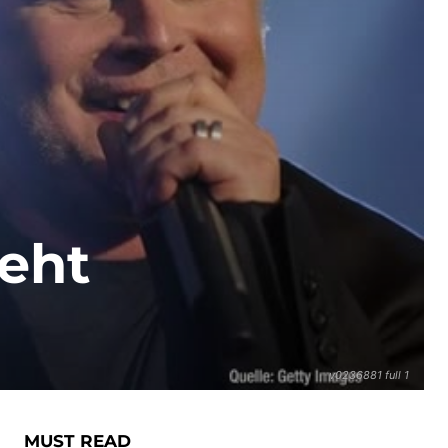
geht
v0236881 full 1
MUST READ