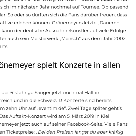
gt sich im nächsten Jahr nochmal auf Tournee. Ob passend
r. So oder so dürften sich die Fans darüber freuen, dass
al live erleben können. Grönemeyers letzte „Dauernd
st kann der deutsche Ausnahmekünstler auf viele Erfolge
runter auch sein Meisterwerk „Mensch“ aus dem Jahr 2002,
rts.
önemeyer spielt Konzerte in allen
er 61-Jährige Sänger jetzt nochmal Halt in
ich und in die Schweiz. 13 Konzerte sind bereits
 um zehn Uhr auf „eventim.de“. Zwei Tage später geht’s
 Das Auftakt-Konzert wird am 5. März 2019 in Kiel
önemeyer jetzt auch auf seiner Facebook-Seite. Viele Fans
gen Ticketpreise:
„Bei den Preisen langst du aber kräftig