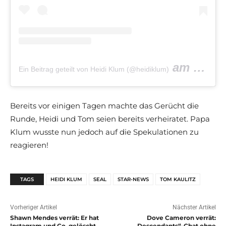
am
Ein Beitrag geteilt von Heidi Klum (@heidiklum)
Jul 31, 2
Bereits vor einigen Tagen machte das Gerücht die
Runde, Heidi und Tom seien bereits verheiratet. Papa
Klum wusste nun jedoch auf die Spekulationen zu
reagieren!
TAGS
HEIDI KLUM
SEAL
STAR-NEWS
TOM KAULITZ
Vorheriger Artikel
Nächster Artikel
Shawn Mendes verrät: Er hat
Dove Cameron verrät:
Instagram und Co. gelöscht
„Descendants“-Chat ohne