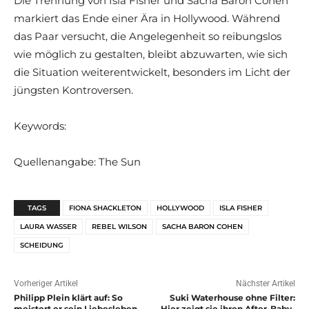
Die Trennung von Isla Fisher und Sacha Baron Cohen
markiert das Ende einer Ära in Hollywood. Während
das Paar versucht, die Angelegenheit so reibungslos
wie möglich zu gestalten, bleibt abzuwarten, wie sich
die Situation weiterentwickelt, besonders im Licht der
jüngsten Kontroversen.
Keywords:
Quellenangabe: The Sun
TAGS
FIONA SHACKLETON
HOLLYWOOD
ISLA FISHER
LAURA WASSER
REBEL WILSON
SACHA BARON COHEN
SCHEIDUNG
Vorheriger Artikel
Nächster Artikel
Philipp Plein klärt auf: So
Suki Waterhouse ohne Filter:
meistert er sein Liebesleben
Hier zeigt sie ihren After-Baby-