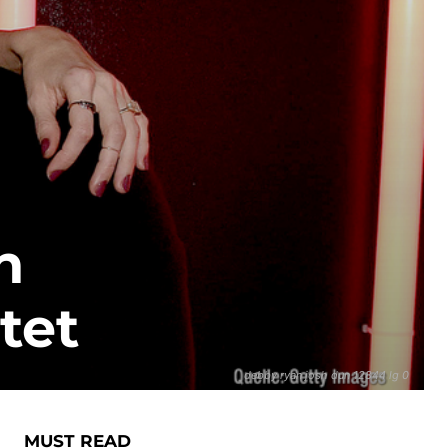
n
tet
debby ryan josh dun 12844 lg 0
MUST READ