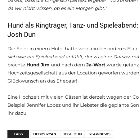
darauf, dass die Dinge sich perfekt ergeben. Vorzuhaben D
da wir nicht wissen, ob es ein Morgen gibt.“
Hund als Ringträger, Tanz- und Spieleabend
Josh Dun
Die Feier in einem Hotel hatte wohl ein besonderes Flair
sich wie ein Spieleabend anfühlt, der zu einer Gatsby-m
brachte
Hund Jim
und nach dem
Ja-Wort
wurde getanzt
Hochzeitsgesellschaft aus der Location geworfen wurden
Glückwunsch an das Ehepaar!
Eine Hochzeit mit vielen Gästen ist derzeit wegen der 
Beispiel Jennifer Lopez und ihr Liebster die geplante S
ihr dazu!
TAGS
DEBBY RYAN
JOSH DUN
STAR-NEWS