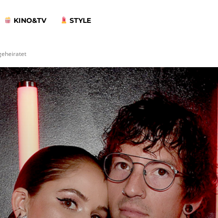
KINO&TV
STYLE
geheiratet