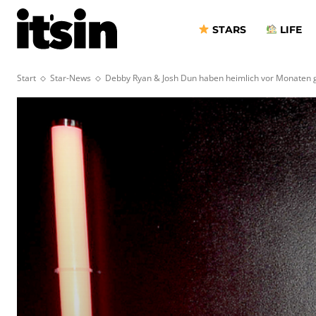
STARS
LIFE
Start
Star-News
Debby Ryan & Josh Dun haben heimlich vor Monaten 