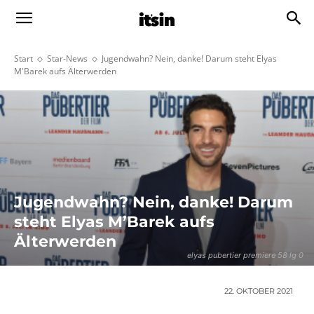
Start
Star-News
Jugendwahn? Nein, danke! Darum steht Elyas
M'Barek aufs Älterwerden
Jugendwahn? Nein, danke! Darum
steht Elyas M’Barek aufs
Älterwerden
elyas pubertier premiere 58 lg 0
22. OKTOBER 2021