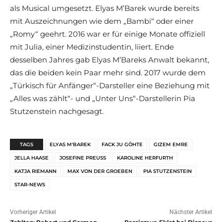
als Musical umgesetzt. Elyas M’Barek wurde bereits
mit Auszeichnungen wie dem „Bambi“ oder einer
„Romy“ geehrt. 2016 war er für einige Monate offiziell
mit Julia, einer Medizinstudentin, liiert. Ende
desselben Jahres gab Elyas M’Bareks Anwalt bekannt,
das die beiden kein Paar mehr sind. 2017 wurde dem
„Türkisch für Anfänger“-Darsteller eine Beziehung mit
„Alles was zählt“- und „Unter Uns“-Darstellerin Pia
Stutzenstein nachgesagt.
TAGS
ELYAS M'BAREK
FACK JU GÖHTE
GIZEM EMRE
JELLA HAASE
JOSEFINE PREUSS
KAROLINE HERFURTH
KATJA RIEMANN
MAX VON DER GROEBEN
PIA STUTZENSTEIN
STAR-NEWS
Vorheriger Artikel
Nächster Artikel