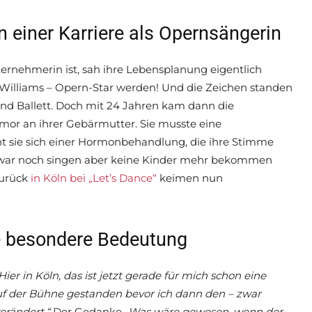
n einer Karriere als Opernsängerin
ernehmerin ist, sah ihre Lebensplanung eigentlich
is Williams – Opern-Star werden! Und die Zeichen standen
und Ballett. Doch mit 24 Jahren kam dann die
umor an ihrer Gebärmutter. Sie musste eine
ht sie sich einer Hormonbehandlung, die ihre Stimme
e zwar noch singen aber keine Kinder mehr bekommen
Zurück
in Köln bei „Let’s Dance“
keimen nun
ne besondere Bedeutung
Hier in Köln, das ist jetzt gerade für mich schon eine
uf der Bühne gestanden bevor ich dann den – zwar
erändert.“
Der Gedanke
„Was wäre gewesen, wenn der