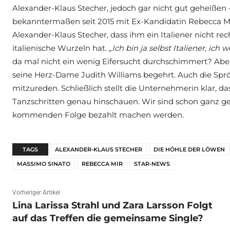
Alexander-Klaus Stecher, jedoch gar nicht gut geheißen –
bekanntermaßen seit 2015 mit Ex-Kandidatin Rebecca Mir 
Alexander-Klaus Stecher, dass ihm ein Italiener nicht re
italienische Wurzeln hat.
„Ich bin ja selbst Italiener, ich 
da mal nicht ein wenig Eifersucht durchschimmert? Aber b
seine Herz-Dame Judith Williams begehrt. Auch die Sprö
mitzureden. Schließlich stellt die Unternehmerin klar, dass
Tanzschritten genau hinschauen. Wir sind schon ganz ge
kommenden Folge bezahlt machen werden.
TAGS
ALEXANDER-KLAUS STECHER
DIE HÖHLE DER LÖWEN
MASSIMO SINATO
REBECCA MIR
STAR-NEWS
Vorheriger Artikel
Lina Larissa Strahl und Zara Larsson Folgt
auf das Treffen die gemeinsame Single?