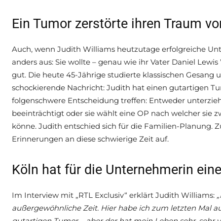
Ein Tumor zerstörte ihren Traum vo
Auch, wenn Judith Williams heutzutage erfolgreiche Unt
anders aus: Sie wollte – genau wie ihr Vater Daniel Lew
gut. Die heute 45-Jährige studierte klassischen Gesang 
schockierende Nachricht: Judith hat einen gutartigen T
folgenschwere Entscheidung treffen: Entweder unterzie
beeinträchtigt oder sie wählt eine OP nach welcher si
könne. Judith entschied sich für die Familien-Planung. 
Erinnerungen an diese schwierige Zeit auf.
Köln hat für die Unternehmerin ei
Im Interview mit „RTL Exclusiv“ erklärt Judith Williams:
„
außergewöhnliche Zeit. Hier habe ich zum letzten Mal a
gutartigen Tumor – aber der hat mein Leben sehr, sehr v