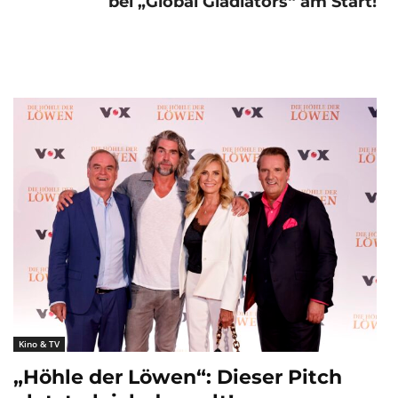
bei „Global Gladiators“ am Start!
Kino & TV
„Höhle der Löwen“: Dieser Pitch